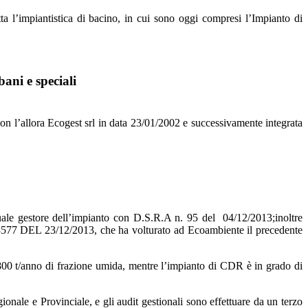
tta l’impiantistica di bacino, in cui sono oggi compresi l’Impianto di
ani e speciali
on l’allora Ecogest srl in data 23/01/2002 e successivamente integrata
ale gestore dell’impianto con D.S.R.A n. 95 del 04/12/2013;inoltre
n. 3577 DEL 23/12/2013, che ha volturato ad Ecoambiente il precedente
6.800 t/anno di frazione umida, mentre l’impianto di CDR è in grado di
nale e Provinciale, e gli audit gestionali sono effettuare da un terzo