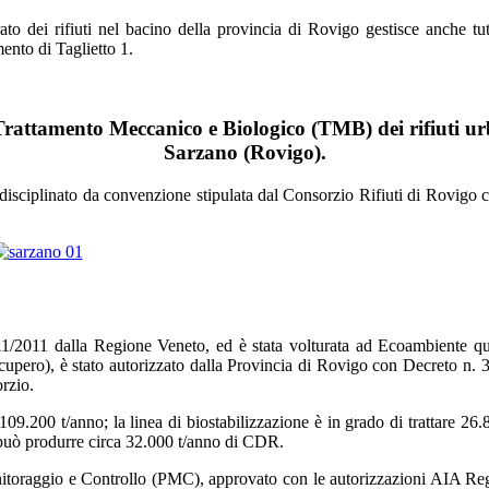
ato dei rifiuti nel bacino della provincia di Rovigo gestisce anche tu
ento di Taglietto 1.
rattamento Meccanico e Biologico (TMB) dei rifiuti urb
Sarzano (Rovigo).
disciplinato da convenzione stipulata dal Consorzio Rifiuti di Rovigo c
1/2011 dalla Regione Veneto, ed è stata volturata ad Ecoambiente qu
i recupero), è stato autorizzato dalla Provincia di Rovigo con Decreto 
rzio.
09.200 t/anno; la linea di biostabilizzazione è in grado di trattare 2
e può produrre circa 32.000 t/anno di CDR.
nitoraggio e Controllo (PMC), approvato con le autorizzazioni AIA Regio