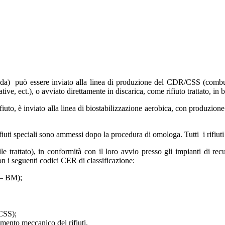
mida) può essere inviato alla linea di produzione del CDR/CSS (combust
ative, ect.), o avviato direttamente in discarica, come rifiuto trattato, 
ifiuto, è inviato alla linea di biostabilizzazione aerobica, con produzion
rifiuti speciali sono ammessi dopo la procedura di omologa. Tutti i rifiuti
le trattato), in conformità con il loro avvio presso gli impianti di 
i con i seguenti codici CER di classificazione:
 – BM);
 CSS);
tamento meccanico dei rifiuti.