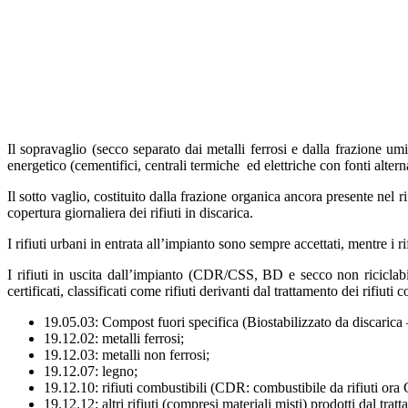
Il sopravaglio (secco separato dai metalli ferrosi e dalla frazione u
energetico (cementifici, centrali termiche ed elettriche con fonti altern
Il sotto vaglio, costituito dalla frazione organica ancora presente nel r
copertura giornaliera dei rifiuti in discarica.
I rifiuti urbani in entrata all’impianto sono sempre accettati, mentre i 
I rifiuti in uscita dall’impianto (CDR/CSS, BD e secco non riciclabi
certificati, classificati come rifiuti derivanti dal trattamento dei rifiut
19.05.03: Compost fuori specifica (Biostabilizzato da discarica
19.12.02: metalli ferrosi;
19.12.03: metalli non ferrosi;
19.12.07: legno;
19.12.10: rifiuti combustibili (CDR: combustibile da rifiuti ora
19.12.12: altri rifiuti (compresi materiali misti) prodotti dal trat