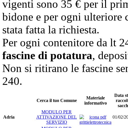
vigenti sono 35 € per il pr
bidone e per ogni ulteriore c
stata fatta la richiesta.
Per ogni contenitore da lt 
fascine di potatura
, deposi
Non si ritirano le fascine s
240.
Data s
Materiale
Cerca il tuo Comune
raccol
informativo
sacch
MODULO PER
Adria
ATTIVAZIONE DEL
01/02/2
SERVIZIO