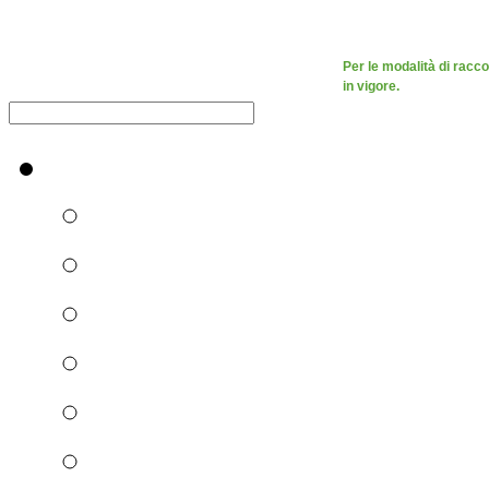
Per le modalità di racco
in vigore.
Raccolta differenziata [+]
Carta e cartone
Vetro
Plastica e metalli
Umido
Verde e ramaglie
Ingombranti e RAEE