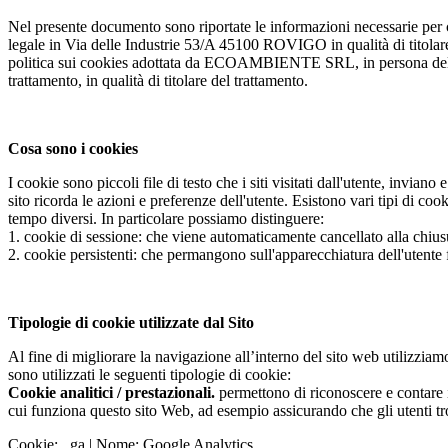
Nel presente documento sono riportate le informazioni necessarie p
legale in Via delle Industrie 53/A 45100 ROVIGO in qualità di titolare 
politica sui cookies adottata da ECOAMBIENTE SRL, in persona dell’
trattamento, in qualità di titolare del trattamento.
Cosa sono i cookies
I cookie sono piccoli file di testo che i siti visitati dall'utente, invian
sito ricorda le azioni e preferenze dell'utente. Esistono vari tipi di co
tempo diversi. In particolare possiamo distinguere:
1.
cookie di sessione: che viene automaticamente cancellato alla chius
2.
cookie persistenti: che permangono sull'apparecchiatura dell'utente 
Tipologie di cookie utilizzate dal Sito
Al fine di migliorare la navigazione all’interno del sito web utilizziamo 
sono utilizzati le seguenti tipologie di cookie:
Cookie analitici / prestazionali.
permettono di riconoscere e contare i
cui funziona questo sito Web, ad esempio assicurando che gli utenti t
Cookie: _ga | Nome: Google Analytics