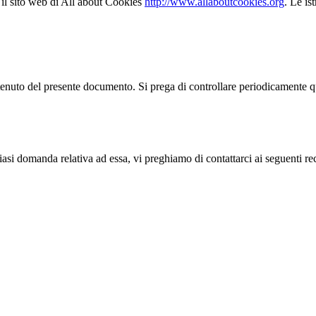
e il sito web di All about Cookies
http://www.allaboutcookies.org
. Le is
ontenuto del presente documento. Si prega di controllare periodicamente
iasi domanda relativa ad essa, vi preghiamo di contattarci ai seguenti rec