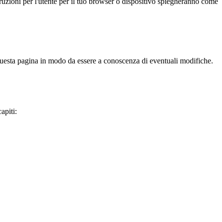
truzioni per l'utente per il tuo browser o dispositivo spiegheranno come
 questa pagina in modo da essere a conoscenza di eventuali modifiche.
apiti: