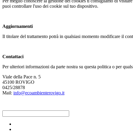
Per meglio conoscere la gestione dei cookies ti consigliamo di visitar
puoi controllare l'uso dei cookie sul tuo dispositivo.
Aggiornamenti
Il titolare del trattamento potrà in qualsiasi momento modificare il c
Contattaci
Per ulteriori informazioni da parte nostra su questa politica o per quals
Viale della Pace n. 5
45100 ROVIGO
0425/28878
Mail:
info@ecoambienterovigo.it
Raccolta differenziata [+]
Calendari raccolta-servizi [+]
Carta e cartone