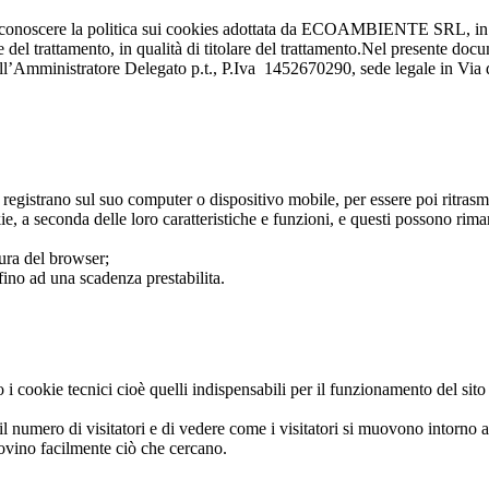
er conoscere la politica sui cookies adottata da ECOAMBIENTE SRL, in
del trattamento, in qualità di titolare del trattamento.Nel presente doc
Amministratore Delegato p.t., P.Iva 1452670290, sede legale in Via de
o e registrano sul suo computer o dispositivo mobile, per essere poi ritrasme
okie, a seconda delle loro caratteristiche e funzioni, e questi possono ri
ura del browser;
fino ad una scadenza prestabilita.
i cookie tecnici cioè quelli indispensabili per il funzionamento del sito o
l numero di visitatori e di vedere come i visitatori si muovono intorno 
rovino facilmente ciò che cercano.