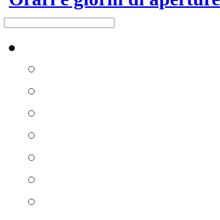
Raccolta differenziata [+]
Carta e cartone
Vetro
Plastica e metalli
Umido
Verde e ramaglie
Ingombranti e RAEE
Secco residuo