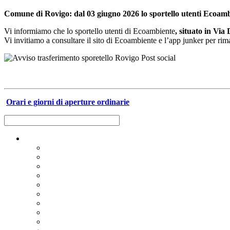
Comune di Rovigo: dal 03 giugno 2026 lo sportello utenti Ecoam
Vi informiamo che lo sportello utenti di Ecoambiente
, situato in Via
Vi invitiamo a consultare il sito di Ecoambiente e l’app junker per rima
Orari e giorni di aperture ordinarie
Raccolta differenziata [+]
Carta e cartone
Vetro
Plastica e metalli
Umido
Verde e ramaglie
Ingombranti e RAEE
Secco residuo
Pericolosi
Olio alimentare