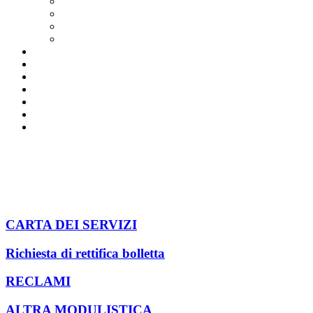
Indumenti usati
Cartucce per stampanti
Compostaggio domestico
Pannolini e pannoloni
Calendari raccolta-servizi [+]
Risultati della raccolta
Calendari raccolta e servizi anno 2026
Dizionario dei rifiuti
Servizi per le aziende e per le utenze domestiche
Impianti
Il nostro canale Youtube
Archivio
CARTA DEI SERVIZI
Richiesta di rettifica bolletta
RECLAMI
ALTRA MODULISTICA