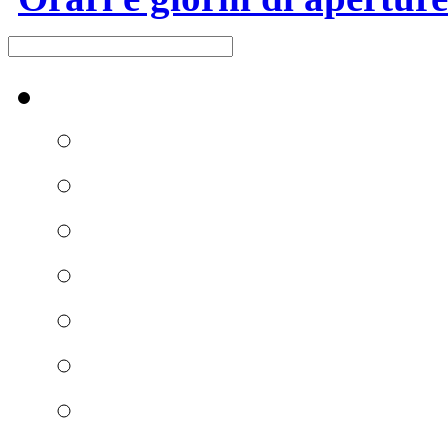
Raccolta differenziata [+]
Carta e cartone
Vetro
Plastica e metalli
Umido
Verde e ramaglie
Ingombranti e RAEE
Secco residuo