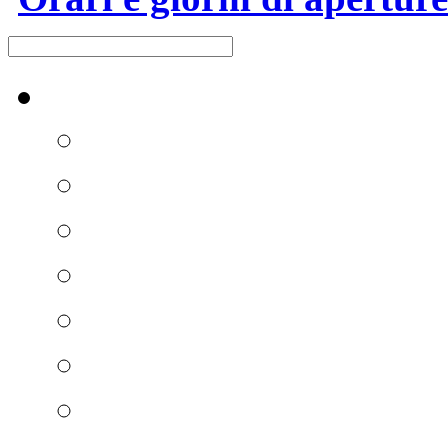
Raccolta differenziata [+]
Carta e cartone
Vetro
Plastica e metalli
Umido
Verde e ramaglie
Ingombranti e RAEE
Secco residuo