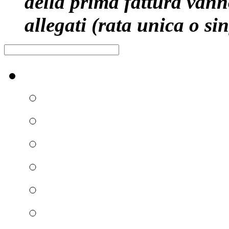
della prima fattura vann
allegati (rata unica o sin
Raccolta differenziata [+]
Carta e cartone
Vetro
Plastica e metalli
Umido
Verde e ramaglie
Ingombranti e RAEE